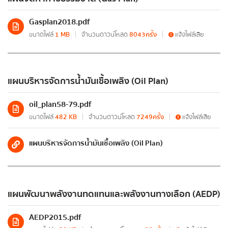
มติ ครม. ด้านพลังงาน
Gasplan2018.pdf
เบอร์โทรศัพท์
*
ยุทธศาสตร์กระทรวงพลังงาน
ขนาดไฟล์
1 MB
จำนวนดาวน์โหลด
8043ครั้ง
แจ้งไฟล์เสีย
มาตรการส่งเสริมที่สำคัญ
แผนปฏิบัติการด้านพลังงาน
อีเมล
*
แผนบริหารจัดการน้ำมันเชื้อเพลิง (Oil Plan)
มติคณะ กพช./กบง.
oil_plan58-79.pdf
ขนาดไฟล์
482 KB
จำนวนดาวน์โหลด
7249ครั้ง
แจ้งไฟล์เสีย
คำแถลงนโยบายของคณะรัฐมนตรี
ข้อความ
*
แผนบริหารจัดการน้ำมันเชื้อเพลิง (Oil Plan)
แผน/ผลการดำเนินงาน
แผนพัฒนาพลังงานทดแทนและพลังงานทางเลือก (AEDP)
แผนการดำเนินงาน
AEDP2015.pdf
ส่งข้อความ
ล้างข้อมูล