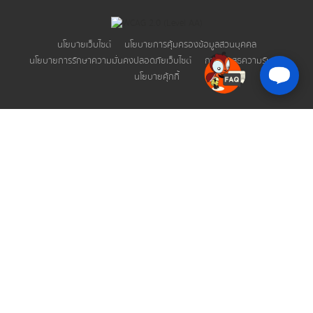
แนวทางการประพฤติปฏิบัติตน ตามพระราชบัญญัติ
มาตรฐานทางจริยธรรม พ.ศ. 2562
นโยบายเว็บไซต์
นโยบายการคุ้มครองข้อมูลส่วนบุคคล
นโยบายการรักษาความมั่นคงปลอดภัยเว็บไซต์
การปฏิเสธความรับผิด
นโยบายคุ้กกี้
ข่าวสารพลังงาน
ข่าวสารรัฐมนตรี
ข่าวและข้อมูลประหยัดพลังงาน
ข่าวกิจกรรมและประชาสัมพันธ์
ข่าวประชาสัมพันธ์
ข่าวสารผู้บริหาร