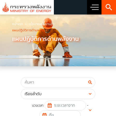
หน้าแรก
นโยบายพลังงาน
เกี่ยวกับกระทรวง
แผนปฏิบัติการด้านพลังงาน
แผนปฏิบัติการด้านพลังงาน
วิสัยทัศน์ พันธกิจ และตราสัญลักษณ์
ประวัติกระทรวงพลังงาน
ผู้บริหารระดับสูง
ผู้บริหารเทคโนโลยีสารสนเทศระดับสูง (CIO)
โครงสร้างส่วนราชการ
เจตจำนงสุจริตของผู้บริหาร
-
ช่วงเวลา
การมีส่วนร่วมของผู้บริหาร