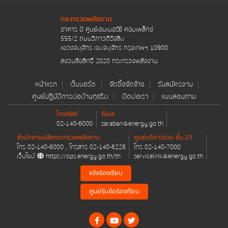
รายงานการกำกับติดตามการดำเนินการป้องกันการ
ทุจริต รอบ 6 เดือน
กระทรวงพลังงาน
อาคาร บี ศูนย์เอนเนอร์ยี่ คอมเพล็กซ์
รายงานผลการดำเนินการป้องกันการทุจริตประจำปี
555/2 ถนนวิภาวดีรังสิต
แขวงจตุจักร เขตจตุจักร กรุงเทพฯ 10900
การประเมินความเสี่ยงการทุจริตประจำปี
สงวนลิขสิทธิ์ 2020 กระทรวงพลังงาน
การดำเนินการเพื่อจัดการความเสี่ยงการทุจริต
หน้าแรก
เว็บบอร์ด
จัดซื้อจัดจ้าง
รับสมัครงาน
ศูนย์ปฏิบัติการต่อต้านทุจริต
ติดต่อเรา
แบบสอบถาม
มาตรการส่งเสริมคุณธรรมและความโปร่งใสภายใน
หน่วยงาน
โทรศัพท์
อีเมล
02-140-6000
saraban@energy.go.th
การดำเนินการตามมาตรการส่งเสริมคุณธรรมและ
สำนักงานปลัดกระทรวงพลังงาน
ศูนย์บริการร่วม ชั้น 23
โทร
02-140-6000
, โทรสาร
02-140-6228
โทร
02-140-7000
ความโปร่งใสภายในหน่วยงาน
เว็บไซต์
https://ops.energy.go.th/th
servicelink@energy.go.th
ศูนย์ปฏิบัติการต่อต้านการทุจริต
แจ้งร้องเรียน
ศูนย์รับข้อร้องเรียน
ข่าวประชาสัมพันธ์ ศูนย์ปฏิบัติการต่อต้านการทุจริต
ข้อมูลเผยแพร่ ศูนย์ปฏิบัติการต่อต้านทุจริต