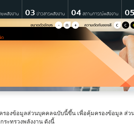
03
04
0
ายพลังงาน
ข่าวสารพลังงาน
สถานการณ์พลังงาน
-
ก
+
ขนาดตัวอักษร
ความตัดกันของสี
C
C
นโยบายพลังงาน
ิด
นโยบายด้านพลังงานของรัฐบาล
มติ ครม. ด้านพลังงาน
ยุทธศาสตร์กระทรวงพลังงาน
IO)
มาตรการส่งเสริมที่สำคัญ
แผนปฏิบัติการด้านพลังงาน
บฟอร์มการติดต่อ
งข้อมูลส่วนบุคคลฉบับนี้ขึ้น เพื่อคุ้มครองข้อมูล ส่ว
มติคณะ กพช./กบง.
ง กระทรวงพลังงาน ดังนี้
คำแถลงนโยบายของคณะรัฐมนต
ชื่อ
*