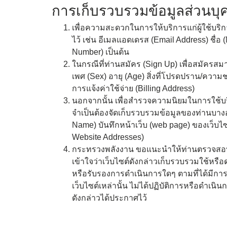
การเก็บรวบรวมข้อมูลส่วนบุ
กฎหมาย/พรบ.ด้านพลังงาน
เพื่อความสะดวกในการให้บริการแก่ผู้ใช้บริ
ประกาศกระทรวงเกี่ยวกับกฎหมาย
ไว้ เช่น อีเมลแอดเดรส (Email Address) ชื่อ
นามสกุล
*
Number) เป็นต้น
การเสริมสร้างวัฒนธรรมองค์กร
ในกรณีที่ท่านสมัคร (Sign Up) เพื่อสมัครสม
เพศ (Sex) อายุ (Age) สิ่งที่โปรดปราน/ความ
การตรวจราชการประจำปี
การแจ้งค่าใช้จ่าย (Billing Address)
อีเมล
*
นอกจากนั้น เพื่อสำรวจความนิยมในการใช้บ
สำนักงานพลังงานจังหวัด
จำเป็นต้องจัดเก็บรวบรวมข้อมูลของท่านบางอ
ข้อมูลพลังงาน
Name) บันทึกหน้าเว็บ (web page) ของเว็บไซต์ที
Website Addresses)
กระทรวงพลังงาน ขอแนะนำให้ท่านตรวจสอบนโยบ
เข้าใจว่าเว็บไซต์ดังกล่าวเก็บรวบรวมใช้หรื
หรือรับรองการดำเนินการใดๆ ตามที่ได้มีกา
เว็บไซต์เหล่านั้น ไม่ได้ปฏิบัติการหรือดำเ
ส
แผน/ผลการดำเนินงาน
ดังกล่าวได้ประกาศไว้
แผนการดำเนินงาน